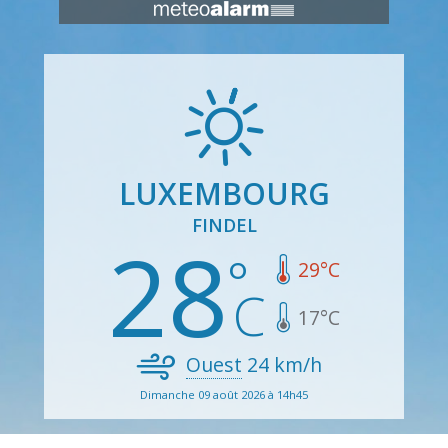
LUXEMBOURG
FINDEL
28
29
°C
17
°C
Ouest
24
km/h
Dimanche 09 août 2026 à 14h45