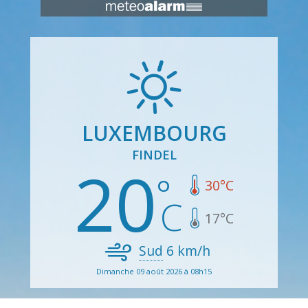
LUXEMBOURG
FINDEL
20
30
°C
17
°C
Sud
6
km/h
Dimanche 09 août 2026 à 08h15