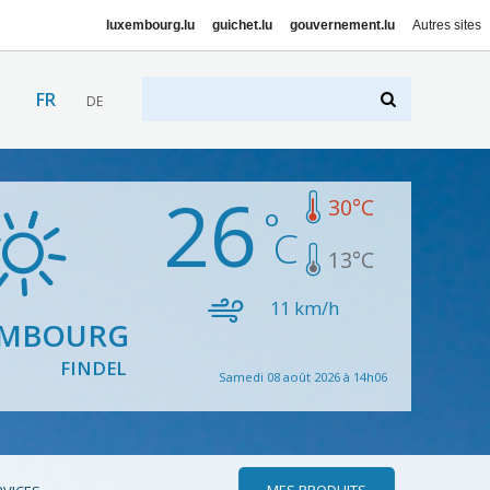
luxembourg.lu
guichet.lu
gouvernement.lu
Autres sites
FR
DE
26
30
°C
13
°C
11
km/h
EMBOURG
FINDEL
Samedi 08 août 2026 à 14h06
MES PRODUITS