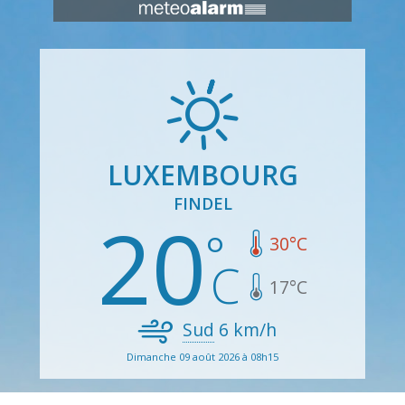
LUXEMBOURG
FINDEL
20
30
°C
17
°C
Sud
6
km/h
Dimanche 09 août 2026 à 08h15