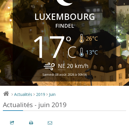
LUXEMBOURG
FINDEL
17
26
°C
13
°C
NE
20
km/h
Samedi 08 août 2026 à 00h56
Actualités
2019
Juin
>
>
>
Actualités - juin 2019