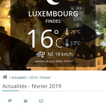
LUXEMBOURG
FINDEL
16
26
°C
13
°C
NE
19
km/h
Samedi 08 août 2026 à 01h15
Actualités
2019
Février
>
>
>
Actualités - février 2019