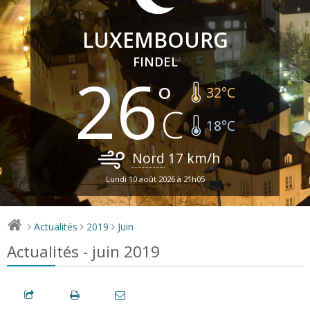
LUXEMBOURG
FINDEL
26
32
°C
18
°C
Nord
17
km/h
Lundi 10 août 2026 à 21h05
Actualités
2019
Juin
>
>
>
Actualités - juin 2019