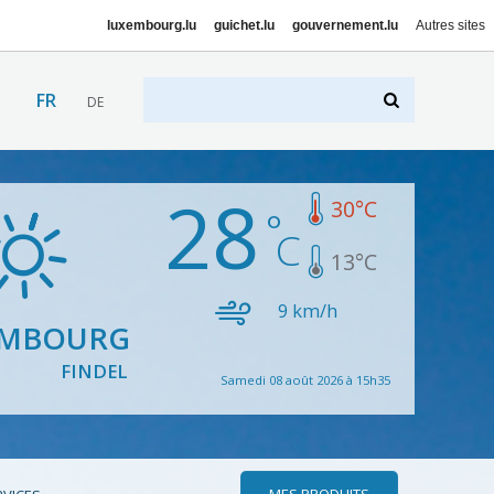
luxembourg.lu
guichet.lu
gouvernement.lu
Autres sites
FR
DE
28
30
°C
13
°C
9
km/h
EMBOURG
FINDEL
Samedi 08 août 2026 à 15h35
MES PRODUITS