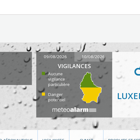
09/08/2026
10/08/2026
VIGILANCES
Aucune
vigilance
particulière
LUX
Danger
potentiel