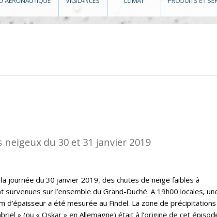
O AÉRONAUTIQUE
VIGILANCES
CLIMAT
PRODUITS ET SE
 neigeux du 30 et 31 janvier 2019
a journée du 30 janvier 2019, des chutes de neige faibles à
survenues sur l’ensemble du Grand-Duché. A 19h00 locales, un
m d’épaisseur a été mesurée au Findel. La zone de précipitations
el » (ou « Oskar » en Allemagne) était à l’origine de cet épisod