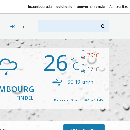
luxembourg.lu
guichet.lu
gouvernement.lu
Autres sites
FR
DE
26
29
°C
17
°C
SO
19
km/h
EMBOURG
FINDEL
Dimanche 09 août 2026 à 15h45
MES PRODUITS