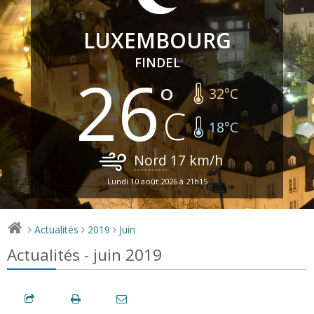
LUXEMBOURG
FINDEL
26
32
°C
18
°C
Nord
17
km/h
Lundi 10 août 2026 à 21h15
Actualités
2019
Juin
>
>
>
Actualités - juin 2019