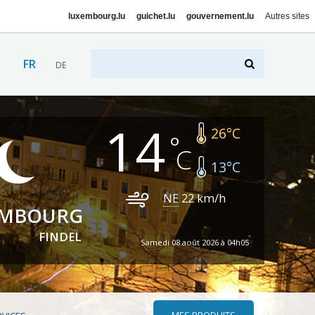
luxembourg.lu
guichet.lu
gouvernement.lu
Autres sites
FR
DE
14
26
°C
13
°C
NE
22
km/h
EMBOURG
FINDEL
Samedi 08 août 2026 à 04h05
MES PRODUITS