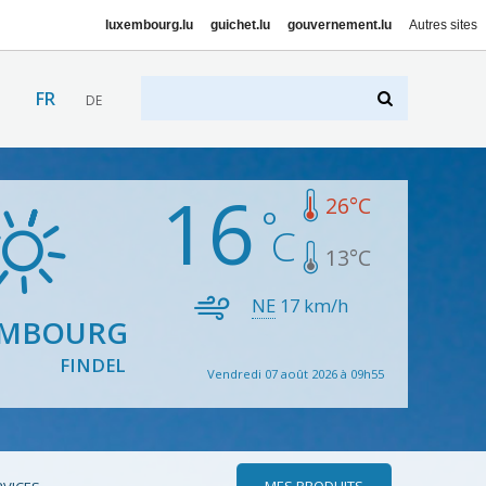
luxembourg.lu
guichet.lu
gouvernement.lu
Autres sites
FR
DE
16
26
°C
13
°C
NE
17
km/h
EMBOURG
FINDEL
Vendredi 07 août 2026 à 09h55
MES PRODUITS