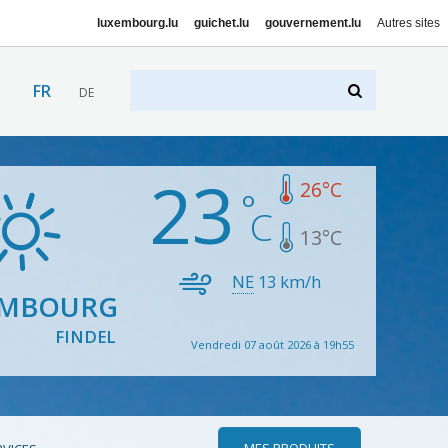
luxembourg.lu
guichet.lu
gouvernement.lu
Autres sites
FR
DE
23
26
°C
13
°C
NE
13
km/h
EMBOURG
FINDEL
Vendredi 07 août 2026 à 19h55
MES PRODUITS