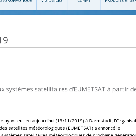
O AÉRONAUTIQUE
VIGILANCES
CLIMAT
PRODUITS ET SE
19
 systèmes satellitaires d’EUMETSAT à partir d
e ayant eu lieu aujourd’hui (13/11/2019) à Darmstadt, l’Organisa
 des satellites météorologiques (EUMETSAT) a annoncé le
systèmes satellitaires météorologiques de prochaine génératio