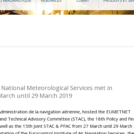
O AÉRONAUTIQUE
VIGILANCES
CLIMAT
PRODUITS ET SE
National Meteorological Services met in
arch until 29 March 2019
dministration de la navigation aérienne, hosted the EUMETNET
 and Technical Advisory Committee (STAC), the 18th Policy and Fi
ell as the 15th Joint STAC & PFAC from 27 March until 29 March
tation of the Eurocontrol Institute of Air Navigation Services, th