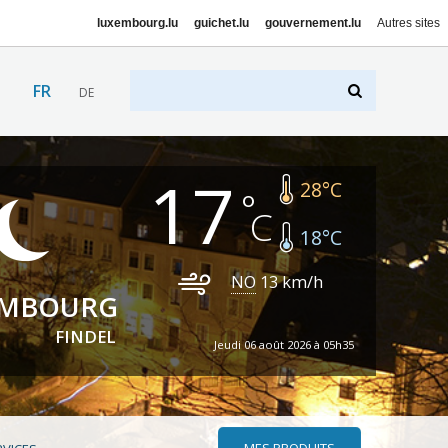
luxembourg.lu
guichet.lu
gouvernement.lu
Autres sites
FR
DE
17
28
°C
18
°C
NO
13
km/h
EMBOURG
FINDEL
Jeudi 06 août 2026 à 05h35
MES PRODUITS