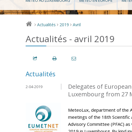
MÉTÉO AU LUXEMBOURG
MÉTÉO EN EUROPE
MÉTÉ
Actualités
2019
Avril
>
>
>
Actualités - avril 2019
Actualités
Delegates of European 
2-04-2019
Luxembourg from 27 M
MeteoLux, department of the A
meetings of the 18th Scientific
Advisory Committee (PFAC) as w
2019 in Luxembourg. By kind invi