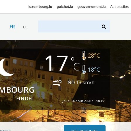
luxembourg.lu
guichet.lu
gouvernement.lu
Autres sites
FR
DE
17
28
°C
18
°C
NO
13
km/h
EMBOURG
FINDEL
Jeudi 06 août 2026 à 05h35
MES PRODUITS