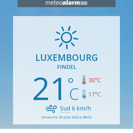
LUXEMBOURG
FINDEL
21
30
°C
17
°C
Sud
6
km/h
Dimanche 09 août 2026 à 08h55