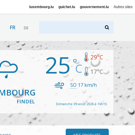
luxembourg.lu
guichet.lu
gouvernement.lu
Autres sites
FR
DE
25
29
°C
17
°C
SO
17
km/h
EMBOURG
FINDEL
Dimanche 09 août 2026 à 16h15
MES PRODUITS