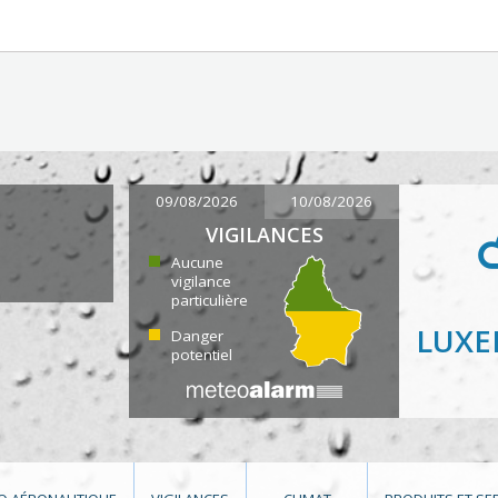
09/08/2026
10/08/2026
VIGILANCES
Aucune
vigilance
particulière
LUX
Danger
potentiel