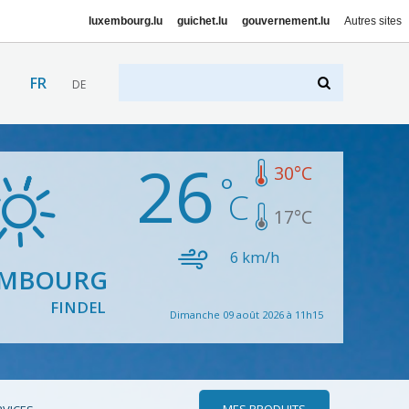
luxembourg.lu
guichet.lu
gouvernement.lu
Autres sites
FR
DE
26
30
°C
17
°C
6
km/h
EMBOURG
FINDEL
Dimanche 09 août 2026 à 11h15
MES PRODUITS