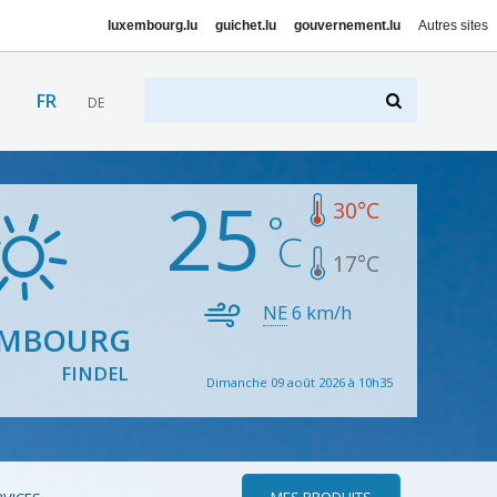
luxembourg.lu
guichet.lu
gouvernement.lu
Autres sites
FR
DE
25
30
°C
17
°C
NE
6
km/h
EMBOURG
FINDEL
Dimanche 09 août 2026 à 10h35
MES PRODUITS