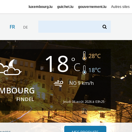
luxembourg.lu
guichet.lu
gouvernement.lu
Autres sites
FR
DE
18
28
°C
18
°C
NO
9
km/h
EMBOURG
FINDEL
Jeudi 06 août 2026 à 03h25
MES PRODUITS