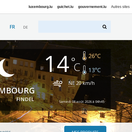
luxembourg.lu
guichet.lu
gouvernement.lu
Autres sites
FR
DE
14
26
°C
13
°C
NE
20
km/h
EMBOURG
FINDEL
Samedi 08 août 2026 à 04h45
MES PRODUITS