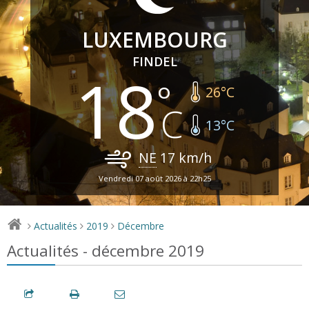
LUXEMBOURG
FINDEL
18
26
°C
13
°C
NE
17
km/h
Vendredi 07 août 2026 à 22h25
Actualités
2019
Décembre
>
>
>
Actualités - décembre 2019