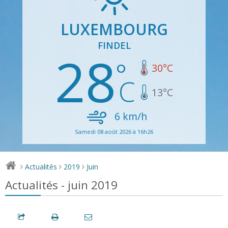
LUXEMBOURG
FINDEL
28
30
°C
13
°C
6
km/h
Samedi 08 août 2026 à 16h26
Actualités
2019
Juin
>
>
>
Actualités - juin 2019