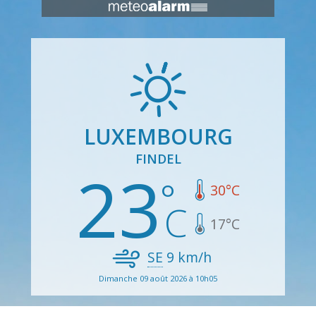
LUXEMBOURG
FINDEL
23
30
°C
17
°C
SE
9
km/h
Dimanche 09 août 2026 à 10h05