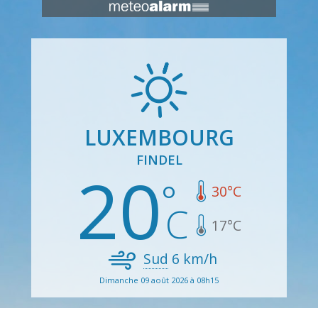
LUXEMBOURG
FINDEL
20
30
°C
17
°C
Sud
6
km/h
Dimanche 09 août 2026 à 08h15