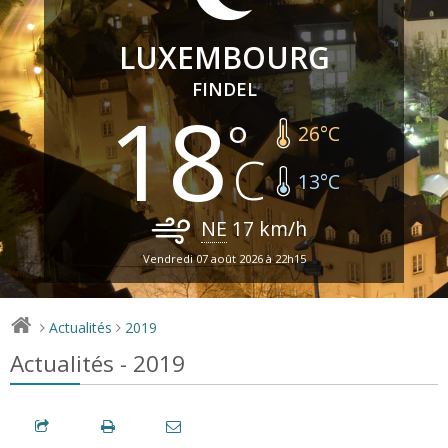
LUXEMBOURG
FINDEL
18
26
°C
13
°C
NE
17
km/h
Vendredi 07 août 2026 à 22h15
Actualités
2019
>
>
Actualités - 2019