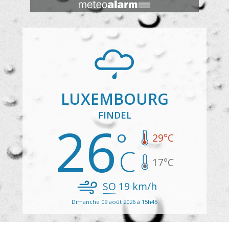
LUXEMBOURG
FINDEL
26
29
°C
17
°C
SO
19
km/h
Dimanche 09 août 2026 à 15h45