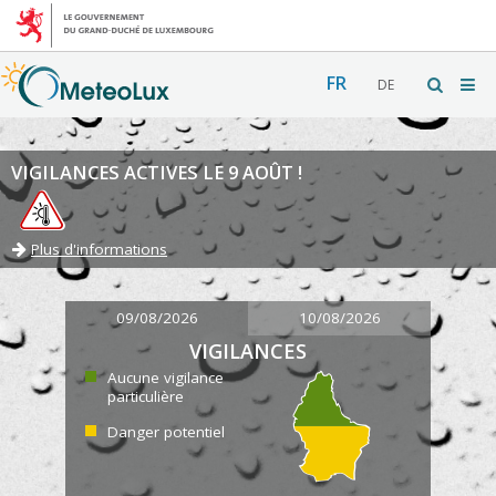
FR
DE
VIGILANCES ACTIVES LE 9 AOÛT !
Plus d'informations
09/08/2026
10/08/2026
VIGILANCES
Aucune vigilance
particulière
Danger potentiel