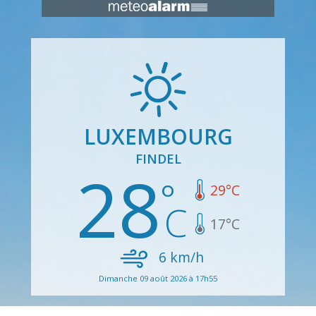
LUXEMBOURG
FINDEL
28
29
°C
17
°C
6
km/h
Dimanche 09 août 2026 à 17h55