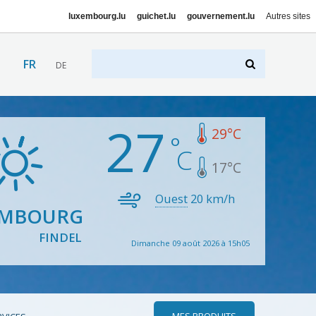
luxembourg.lu
guichet.lu
gouvernement.lu
Autres sites
FR
DE
27
29
°C
17
°C
Ouest
20
km/h
EMBOURG
FINDEL
Dimanche 09 août 2026 à 15h05
MES PRODUITS