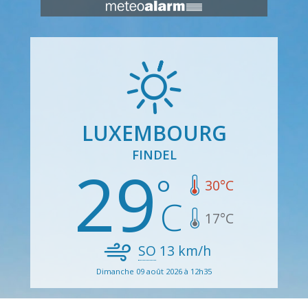
LUXEMBOURG
FINDEL
29
30
°C
17
°C
SO
13
km/h
Dimanche 09 août 2026 à 12h35