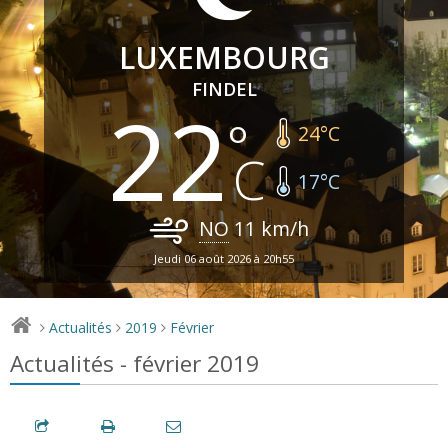
LUXEMBOURG
FINDEL
22
24
°C
17
°C
NO
11
km/h
Jeudi 06 août 2026 à 20h55
Actualités
2019
Février
>
>
>
Actualités - février 2019