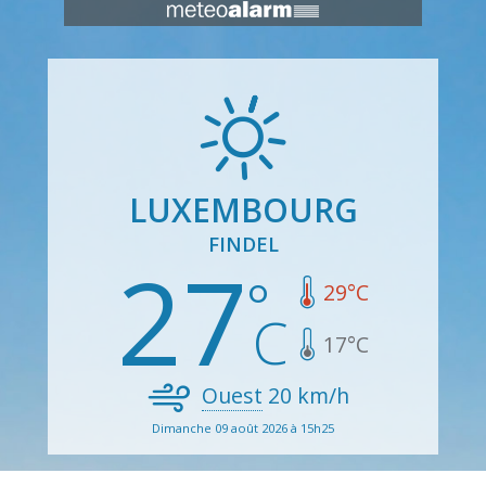
LUXEMBOURG
FINDEL
27
29
°C
17
°C
Ouest
20
km/h
Dimanche 09 août 2026 à 15h25