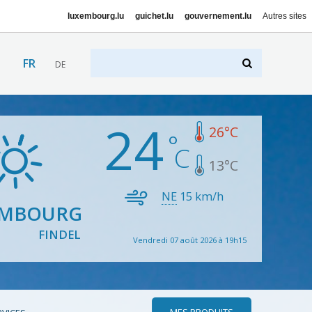
luxembourg.lu
guichet.lu
gouvernement.lu
Autres sites
FR
DE
24
26
°C
13
°C
NE
15
km/h
EMBOURG
FINDEL
Vendredi 07 août 2026 à 19h15
MES PRODUITS