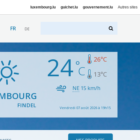
luxembourg.lu
guichet.lu
gouvernement.lu
Autres sites
FR
DE
24
26
°C
13
°C
NE
15
km/h
EMBOURG
FINDEL
Vendredi 07 août 2026 à 19h15
MES PRODUITS