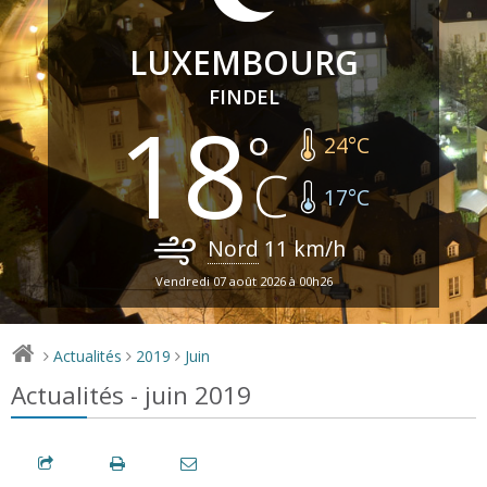
LUXEMBOURG
FINDEL
18
24
°C
17
°C
Nord
11
km/h
Vendredi 07 août 2026 à 00h26
Actualités
2019
Juin
>
>
>
Actualités - juin 2019