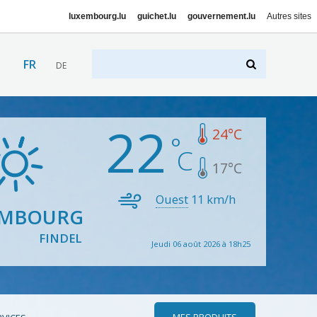
luxembourg.lu
guichet.lu
gouvernement.lu
Autres sites
FR
DE
22
24
°C
17
°C
Ouest
11
km/h
EMBOURG
FINDEL
Jeudi 06 août 2026 à 18h25
MES PRODUITS