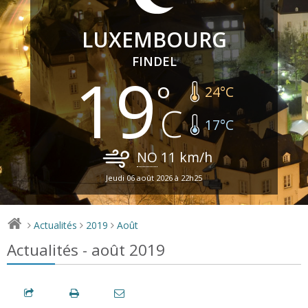
LUXEMBOURG
FINDEL
19
24
°C
17
°C
NO
11
km/h
Jeudi 06 août 2026 à 22h25
Actualités
2019
Août
>
>
>
Actualités - août 2019