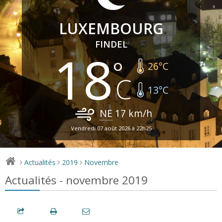
LUXEMBOURG
FINDEL
18
26
°C
13
°C
NE
17
km/h
Vendredi 07 août 2026 à 22h25
Actualités
2019
Novembre
>
>
>
Actualités - novembre 2019