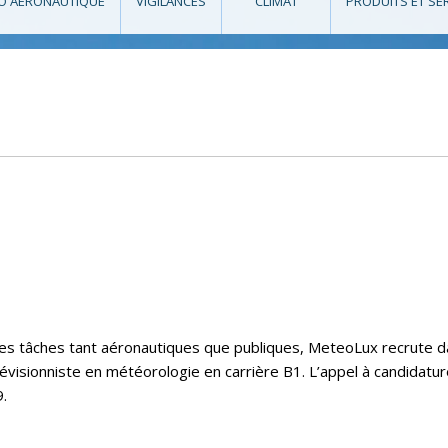
O AÉRONAUTIQUE
VIGILANCES
CLIMAT
PRODUITS ET SE
e ses tâches tant aéronautiques que publiques, MeteoLux recrute 
évisionniste en météorologie en carrière B1. L’appel à candidatu
.