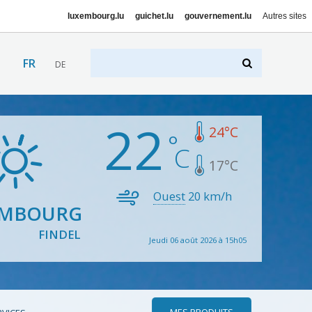
luxembourg.lu
guichet.lu
gouvernement.lu
Autres sites
FR
DE
22
24
°C
17
°C
Ouest
20
km/h
EMBOURG
FINDEL
Jeudi 06 août 2026 à 15h05
MES PRODUITS