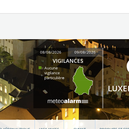
08/08/2026
09/08/2026
VIGILANCES
Aucune
vigilance
particulière
LUX