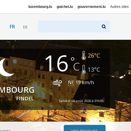
luxembourg.lu
guichet.lu
gouvernement.lu
Autres sites
FR
DE
16
26
°C
13
°C
NE
19
km/h
EMBOURG
FINDEL
Samedi 08 août 2026 à 01h05
MES PRODUITS