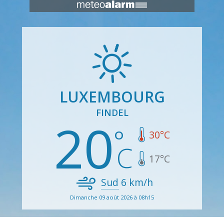
LUXEMBOURG
FINDEL
20
30
°C
17
°C
Sud
6
km/h
Dimanche 09 août 2026 à 08h15