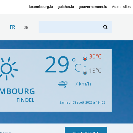
luxembourg.lu
guichet.lu
gouvernement.lu
Autres sites
FR
DE
29
30
°C
13
°C
7
km/h
EMBOURG
FINDEL
Samedi 08 août 2026 à 19h05
MES PRODUITS