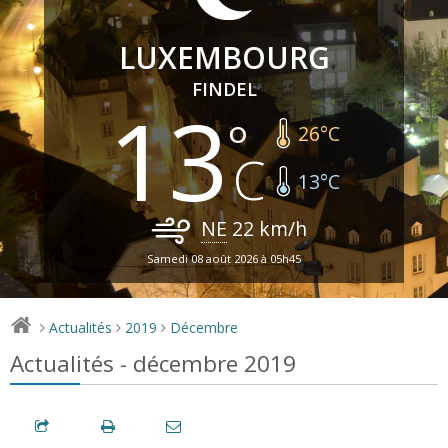
LUXEMBOURG
FINDEL
13
26
°C
13
°C
NE
22
km/h
Samedi 08 août 2026 à 05h45
Actualités
2019
Décembre
>
>
>
Actualités - décembre 2019