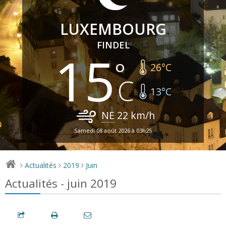
LUXEMBOURG
FINDEL
15
26
°C
13
°C
NE
22
km/h
Samedi 08 août 2026 à 03h25
Actualités
2019
Juin
>
>
>
Actualités - juin 2019