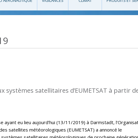
O AÉRONAUTIQUE
VIGILANCES
CLIMAT
PRODUITS ET SE
19
 systèmes satellitaires d’EUMETSAT à partir d
e ayant eu lieu aujourd’hui (13/11/2019) à Darmstadt, l’Organisa
 des satellites météorologiques (EUMETSAT) a annoncé le
systèmes satellitaires météorologiques de prochaine génératio