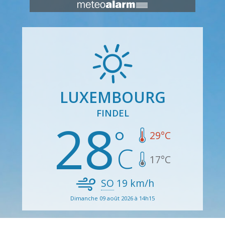
LUXEMBOURG
FINDEL
28
29
°C
17
°C
SO
19
km/h
Dimanche 09 août 2026 à 14h15