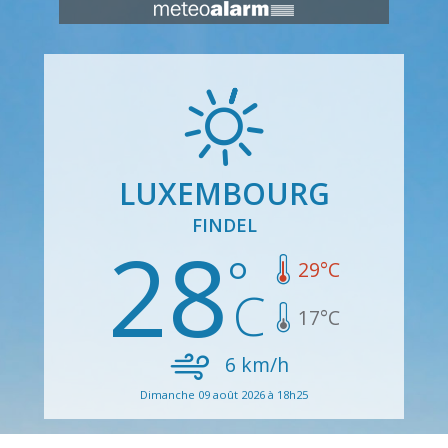
LUXEMBOURG
FINDEL
28
29
°C
17
°C
6
km/h
Dimanche 09 août 2026 à 18h25