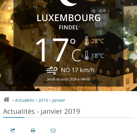
LUXEMBOURG
FINDEL
17
28
°C
18
°C
NO
17
km/h
Jeudi 06 août 2026 à 04h05
Actualités
2019
Janvier
>
>
>
Actualités - janvier 2019