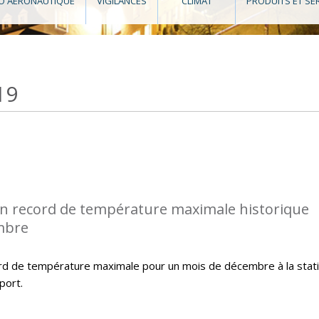
O AÉRONAUTIQUE
VIGILANCES
CLIMAT
PRODUITS ET SE
19
n record de température maximale historique
mbre
rd de température maximale pour un mois de décembre à la stat
port.