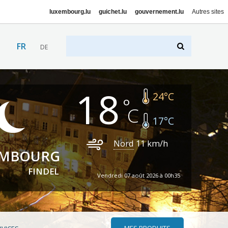
luxembourg.lu
guichet.lu
gouvernement.lu
Autres sites
FR
DE
18
24
°C
17
°C
Nord
11
km/h
EMBOURG
FINDEL
Vendredi 07 août 2026 à 00h35
MES PRODUITS