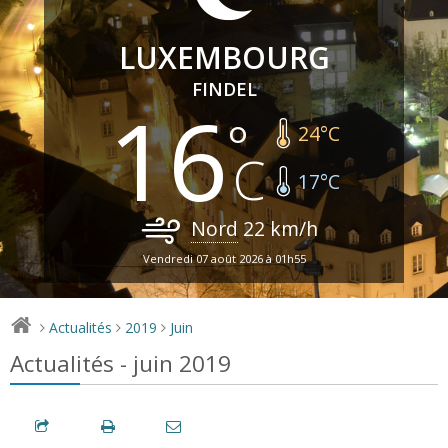
LUXEMBOURG
FINDEL
16
24
°C
17
°C
Nord
22
km/h
Vendredi 07 août 2026 à 01h55
Actualités
2019
Juin
>
>
>
Actualités - juin 2019